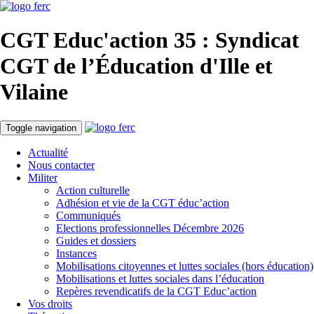
CGT Educ'action
35 : Syndicat
CGT de l’Éducation d'
Ille et
Vilaine
Toggle navigation
Actualité
Nous contacter
Militer
Action culturelle
Adhésion et vie de la CGT éduc’action
Communiqués
Elections professionnelles Décembre 2026
Guides et dossiers
Instances
Mobilisations citoyennes et luttes sociales (hors éducation)
Mobilisations et luttes sociales dans l’éducation
Repères revendicatifs de la CGT Educ’action
Vos droits