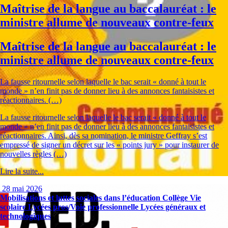
Maîtrise de la langue au baccalauréat : le
ministre allume de nouveaux contre-feux
Maîtrise de la langue au baccalauréat : le
ministre allume de nouveaux contre-feux
La fausse ritournelle selon laquelle le bac serait « donné à tout le
monde » n’en finit pas de donner lieu à des annonces fantaisistes et
réactionnaires. (…)
La fausse ritournelle selon laquelle le bac serait « donné à tout le
monde » n’en finit pas de donner lieu à des annonces fantaisistes et
réactionnaires. Ainsi, dès sa nomination, le ministre Geffray s’est
empressé de signer un décret sur les « points jury » pour instaurer de
nouvelles règles (…)
Lire la suite...
28 mai 2026
Mobilisations et luttes sociales dans l’éducation
Collège
Vie
scolaire
Lycées pros/Voie professionnelle
Lycées généraux et
technologiques