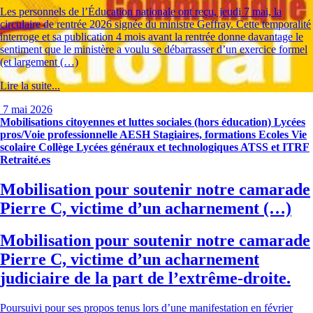
Les personnels de l’Éducation nationale ont reçu, jeudi 7 mai, la
circulaire de rentrée 2026 signée du ministre Geffray. Cette temporalité
interroge et sa publication 4 mois avant la rentrée donne davantage le
sentiment que le ministère a voulu se débarrasser d’un exercice formel
(et largement (…)
Lire la suite...
7 mai 2026
Mobilisations citoyennes et luttes sociales (hors éducation)
Lycées
pros/Voie professionnelle
AESH
Stagiaires, formations
Ecoles
Vie
scolaire
Collège
Lycées généraux et technologiques
ATSS et ITRF
Retraité.es
Mobilisation pour soutenir notre camarade
Pierre C, victime d’un acharnement (…)
Mobilisation pour soutenir notre camarade
Pierre C, victime d’un acharnement
judiciaire de la part de l’extrême-droite.
Poursuivi pour ses propos tenus lors d’une manifestation en février