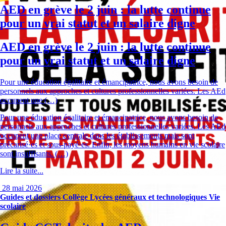
AED en grève le 2 juin : la lutte continue
pour un vrai statut et un salaire digne
AED en grève le 2 juin : la lutte continue
pour un vrai statut et un salaire digne
Pour une éducation égalitaire et émancipatrice, nous avons besoin de
personnels aux approches et cultures professionnelles variées. Les AEd
occupent une (…)
Pour une éducation égalitaire et émancipatrice, nous avons besoin de
personnels aux approches et cultures professionnelles variées. Les AEd
occupent une place centrale dans les établissements mais sont
précarisé·es et sous-payé·es. Enfin, les moyens humains en vie scolaire
sont insuffisants. (…)
Lire la suite...
28 mai 2026
Guides et dossiers
Collège
Lycées généraux et technologiques
Vie
scolaire