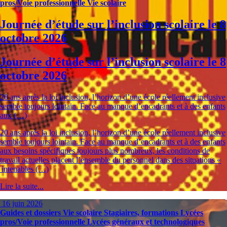
pros/Voie professionnelle
Vie scolaire
Journée d’étude sur l’inclusion scolaire le 8
octobre 2026
Journée d’étude sur l’inclusion scolaire le 8
octobre 2026
20 ans après la loi inclusion, l’horizon d’une école réellement inclusive
semble toujours lointain. Face au manque d’encadrants et à des enfants
aux (…)
20 ans après la loi inclusion, l’horizon d’une école réellement inclusive
semble toujours lointain. Face au manque d’encadrants et à des enfants
aux besoins spécifiques toujours plus nombreux, les conditions de
travail actuelles placent l’ensemble du personnel dans des situations «
intenables (…)
Lire la suite...
16 juin 2026
Guides et dossiers
Vie scolaire
Stagiaires, formations
Lycées
pros/Voie professionnelle
Lycées généraux et technologiques