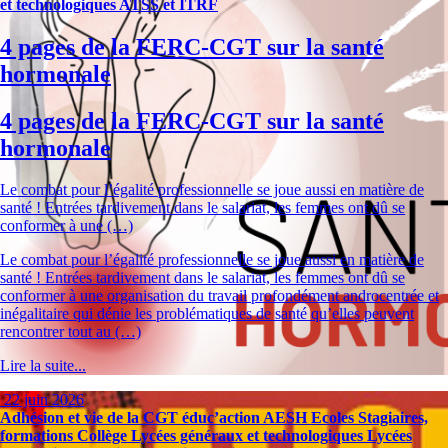
et technologiques
ATSS et ITRF
4 pages de la FERC-CGT sur la santé
hormonale
4 pages de la FERC-CGT sur la santé
hormonale
Le combat pour l’égalité professionnelle se joue aussi en matière de
santé ! Entrées tardivement dans le salariat, les femmes ont dû se
conformer à une (…)
Le combat pour l’égalité professionnelle se joue aussi en matière de
santé ! Entrées tardivement dans le salariat, les femmes ont dû se
conformer à une organisation du travail profondément androcentrée et
inégalitaire qui dénie les problématiques de santé qu’elles peuvent
rencontrer tout au (…)
Lire la suite...
22 juin 2026
Adhésion et vie de la CGT éduc’action
AESH
Ecoles
Stagiaires,
formations
Collège
Lycées généraux et technologiques
Lycées