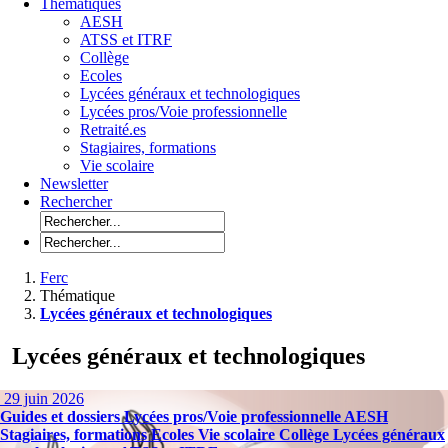
Thématiques
AESH
ATSS et ITRF
Collège
Ecoles
Lycées généraux et technologiques
Lycées pros/Voie professionnelle
Retraité.es
Stagiaires, formations
Vie scolaire
Newsletter
Rechercher
Ferc
Thématique
Lycées généraux et technologiques
Lycées généraux et technologiques
29 juin 2026
Guides et dossiers
Lycées pros/Voie professionnelle
AESH
Stagiaires, formations
Ecoles
Vie scolaire
Collège
Lycées généraux