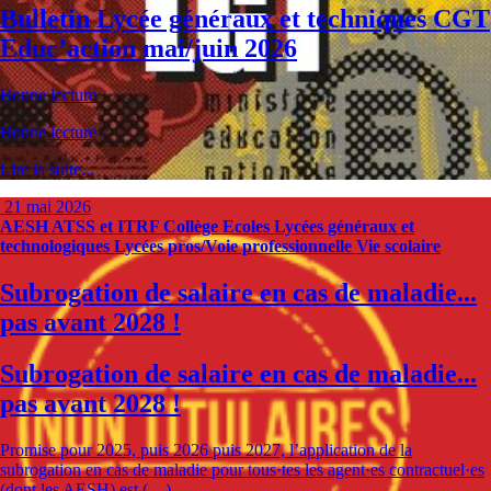
Bulletin Lycée généraux et techniques CGT
Educ’action mai/juin 2026
Bonne lecture
Bonne lecture
Lire la suite...
21 mai 2026
AESH
ATSS et ITRF
Collège
Ecoles
Lycées généraux et
technologiques
Lycées pros/Voie professionnelle
Vie scolaire
Subrogation de salaire en cas de maladie...
pas avant 2028 !
Subrogation de salaire en cas de maladie...
pas avant 2028 !
Promise pour 2025, puis 2026 puis 2027, l’application de la
subrogation en cas de maladie pour tous·tes les agent·es contractuel·es
(dont les AESH) est (…)