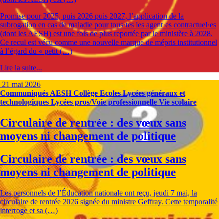
Promise pour 2025, puis 2026 puis 2027, l’application de la
subrogation en cas de maladie pour tous·tes les agent·es contractuel·es
(dont les AESH) est une fois de plus reportée par le ministère à 2028.
Ce recul est vécu comme une nouvelle marque de mépris institutionnel
à l’égard du « petit (…)
Lire la suite...
21 mai 2026
Communiqués
AESH
Collège
Ecoles
Lycées généraux et
technologiques
Lycées pros/Voie professionnelle
Vie scolaire
Circulaire de rentrée : des vœux sans
moyens ni changement de politique
Circulaire de rentrée : des vœux sans
moyens ni changement de politique
Les personnels de l’Éducation nationale ont reçu, jeudi 7 mai, la
circulaire de rentrée 2026 signée du ministre Geffray. Cette temporalité
interroge et sa (…)