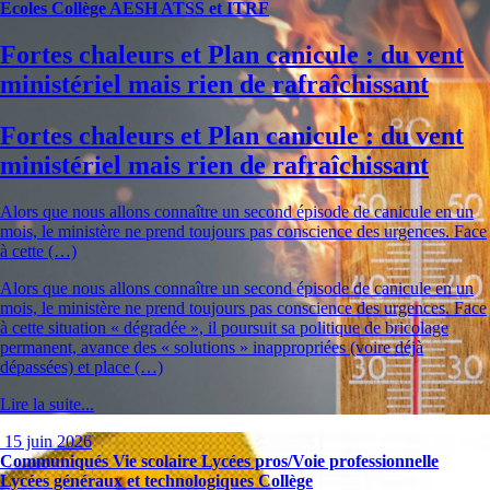
Ecoles
Collège
AESH
ATSS et ITRF
Fortes chaleurs et Plan canicule : du vent
ministériel mais rien de rafraîchissant
Fortes chaleurs et Plan canicule : du vent
ministériel mais rien de rafraîchissant
Alors que nous allons connaître un second épisode de canicule en un
mois, le ministère ne prend toujours pas conscience des urgences. Face
à cette (…)
Alors que nous allons connaître un second épisode de canicule en un
mois, le ministère ne prend toujours pas conscience des urgences. Face
à cette situation « dégradée », il poursuit sa politique de bricolage
permanent, avance des « solutions » inappropriées (voire déjà
dépassées) et place (…)
Lire la suite...
15 juin 2026
Communiqués
Vie scolaire
Lycées pros/Voie professionnelle
Lycées généraux et technologiques
Collège