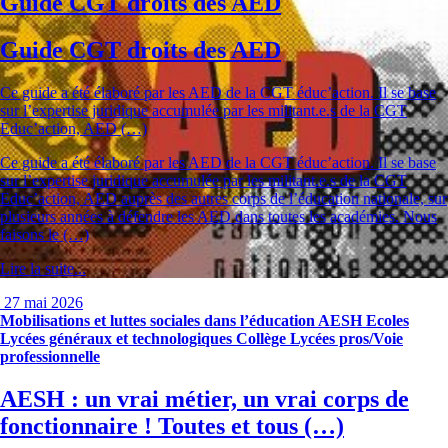
Guide CGT droits des AED
Guide CGT droits des AED
Ce guide a été élaboré par les AED de la CGT éduc’action. Il se base
sur l’expertise juridique accumulée par les militant.e.s de la CGT
Educ’action, AED (…)
Ce guide a été élaboré par les AED de la CGT éduc’action. Il se base
sur l’expertise juridique accumulée par les militant.e.s de la CGT
Educ’action, AED auprès des autres corps de l’éducation nationale, sur
plusieurs années à défendre les AED dans toutes les académies. Nous
faisons le (…)
Lire la suite...
27 mai 2026
Mobilisations et luttes sociales dans l’éducation
AESH
Ecoles
Lycées généraux et technologiques
Collège
Lycées pros/Voie
professionnelle
AESH : un vrai métier, un vrai corps de
fonctionnaire ! Toutes et tous (…)