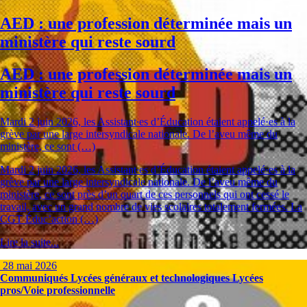
AED : une profession déterminée mais un
ministère qui reste sourd
AED : une profession déterminée mais un
ministère qui reste sourd
Mardi 2 juin 2026, les Assistant∙es d’Éducation étaient appelé·es à la
grève par une large intersyndicale nationale. De l’aveu même du
ministère, ce sont (…)
Mardi 2 juin 2026, les Assistant∙es d’Éducation étaient appelé·es à la
grève par une large intersyndicale nationale. De l’aveu même du
ministère, ce sont près d’un quart de ces personnels qui ont cessé le
travail, avec un grand nombre de vies scolaires totalement fermées. La
CGT Éduc’action (…)
Lire la suite...
28 mai 2026
Communiqués
Lycées généraux et technologiques
Lycées
pros/Voie professionnelle