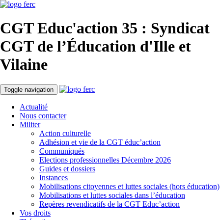
CGT Educ'action
35 : Syndicat
CGT de l’Éducation d'
Ille et
Vilaine
Toggle navigation
Actualité
Nous contacter
Militer
Action culturelle
Adhésion et vie de la CGT éduc’action
Communiqués
Elections professionnelles Décembre 2026
Guides et dossiers
Instances
Mobilisations citoyennes et luttes sociales (hors éducation)
Mobilisations et luttes sociales dans l’éducation
Repères revendicatifs de la CGT Educ’action
Vos droits