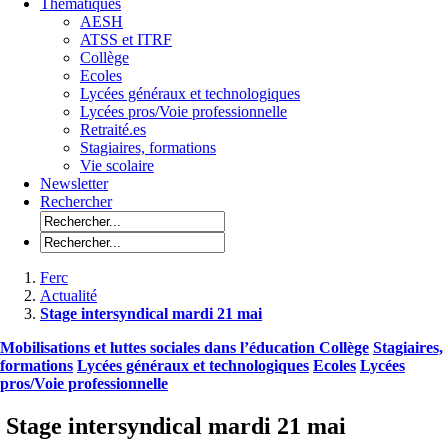
Thématiques
AESH
ATSS et ITRF
Collège
Ecoles
Lycées généraux et technologiques
Lycées pros/Voie professionnelle
Retraité.es
Stagiaires, formations
Vie scolaire
Newsletter
Rechercher
Ferc
Actualité
Stage intersyndical mardi 21 mai
Mobilisations et luttes sociales dans l’éducation
Collège
Stagiaires,
formations
Lycées généraux et technologiques
Ecoles
Lycées
pros/Voie professionnelle
Stage intersyndical mardi 21 mai