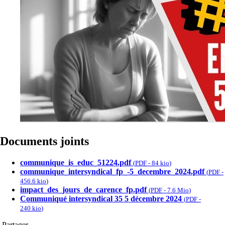
Documents joints
communique_is_educ_51224.pdf
(
PDF
-
84 kio
)
communique_intersyndical_fp_-5_decembre_2024.pdf
(
PDF
-
456.6 kio
)
impact_des_jours_de_carence_fp.pdf
(
PDF
-
7.6 Mio
)
Communiqué intersyndical 35 5 décembre 2024
(
PDF
-
240 kio
)
Partager