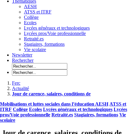
Thématiques
AESH
ATSS et ITRF
Collège
Ecoles
Lycées généraux et technologiques
Lycées pros/Voie professionnelle
Retraité.es
Stagiaires, formations
Vie scolaire
Newsletter
Rechercher
Ferc
Actualité
Jour de carence, salaires, conditions de
Mobilisations et luttes sociales dans l’éducation
AESH
ATSS et
ITRF
Collège
Ecoles
Lycées généraux et technologiques
Lycées
pros/Voie professionnelle
Retraité.es
Stagiaires, formations
Vie
scolaire
Jour de carence, salaires, conditions de