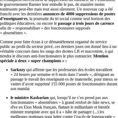
le gouvernement Barnier leur emboîte le pas, de manière moins
tonitruante peut-être mais tout aussi sûrement. Un nouveau cap a été
franchi avec les dernières
annonces de 4000 suppressions de postes
d’enseignant·es
, la poursuite du tri social comme seul horizon des
politiques éducatives, ou encore le
passage à trois jours de carence
afin de « responsabiliser » des fonctionnaires supposés
« absentéistes ».
Comme pour faire écran à ce démantèlement organisé du service
public au profit du secteur privé, ces derniers jours ont donné lieu à un
véritable concours dans les rangs des droites LR et macroniste, à qui
tiendra le discours anti-fonctionnaires le plus outrancier.
Mention
spéciale à deux « super champions » :
Sarkozy
qui affirme que les professeurs des écoles travaillent
« 24 heures par semaine et 6 mois dans l’année », dénigrant au
passage le travail des enseignant·es de maternelle, pour mieux se
vanter d’avoir supprimé 155 000 postes de fonctionnaires durant
son mandat
le ministre Kasbarian
qui, lorsqu’il ne s’en prend pas aux
fonctionnaires « absentéistes » à grand renfort de fake news, se
rêve en Elon Musk français, flattant le milliardaire et bientôt
ministre trumpiste avec qui il a « hâte de partager (...) les
meilleures pratiques pour lutter contre l’excès de bureaucratie »