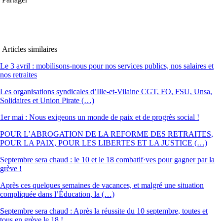
Articles similaires
Le 3 avril : mobilisons-nous pour nos services publics, nos salaires et
nos retraites
Les organisations syndicales d’Ille-et-Vilaine CGT, FO, FSU, Unsa,
Solidaires et Union Pirate (…)
1er mai : Nous exigeons un monde de paix et de progrès social !
POUR L’ABROGATION DE LA REFORME DES RETRAITES,
POUR LA PAIX, POUR LES LIBERTES ET LA JUSTICE (…)
Septembre sera chaud : le 10 et le 18 combatif·ves pour gagner par la
grève !
Après ces quelques semaines de vacances, et malgré une situation
compliquée dans l’Éducation, la (…)
Septembre sera chaud : Après la réussite du 10 septembre, toutes et
tous en grève le 18 !