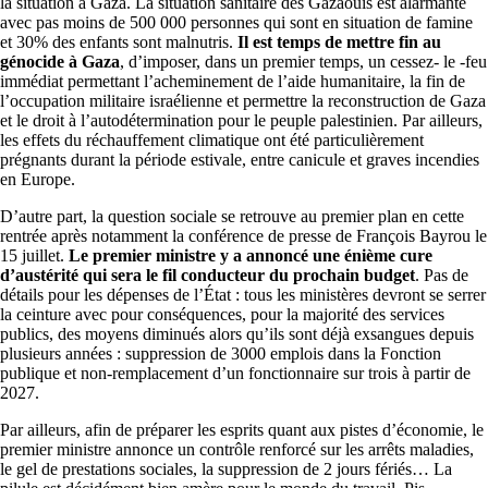
la situation à Gaza. La situation sanitaire des Gazaouis est alarmante
avec pas moins de 500 000 personnes qui sont en situation de famine
et 30% des enfants sont malnutris.
Il est temps de mettre fin au
génocide à Gaza
, d’imposer, dans un premier temps, un cessez- le -feu
immédiat permettant l’acheminement de l’aide humanitaire, la fin de
l’occupation militaire israélienne et permettre la reconstruction de Gaza
et le droit à l’autodétermination pour le peuple palestinien. Par ailleurs,
les effets du réchauffement climatique ont été particulièrement
prégnants durant la période estivale, entre canicule et graves incendies
en Europe.
D’autre part, la question sociale se retrouve au premier plan en cette
rentrée après notamment la conférence de presse de François Bayrou le
15 juillet.
Le premier ministre y a annoncé une énième cure
d’austérité qui sera le fil conducteur du prochain budget
. Pas de
détails pour les dépenses de l’État : tous les ministères devront se serrer
la ceinture avec pour conséquences, pour la majorité des services
publics, des moyens diminués alors qu’ils sont déjà exsangues depuis
plusieurs années : suppression de 3000 emplois dans la Fonction
publique et non-remplacement d’un fonctionnaire sur trois à partir de
2027.
Par ailleurs, afin de préparer les esprits quant aux pistes d’économie, le
premier ministre annonce un contrôle renforcé sur les arrêts maladies,
le gel de prestations sociales, la suppression de 2 jours fériés… La