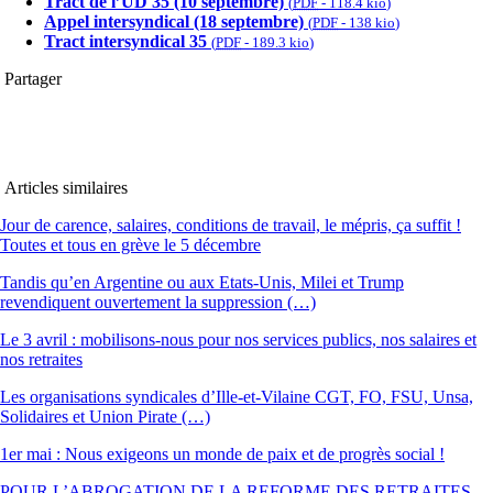
Tract de l’UD 35 (10 septembre)
(
PDF
-
118.4 kio
)
Appel intersyndical (18 septembre)
(
PDF
-
138 kio
)
Tract intersyndical 35
(
PDF
-
189.3 kio
)
Partager
Articles similaires
Jour de carence, salaires, conditions de travail, le mépris, ça suffit !
Toutes et tous en grève le 5 décembre
Tandis qu’en Argentine ou aux Etats-Unis, Milei et Trump
revendiquent ouvertement la suppression (…)
Le 3 avril : mobilisons-nous pour nos services publics, nos salaires et
nos retraites
Les organisations syndicales d’Ille-et-Vilaine CGT, FO, FSU, Unsa,
Solidaires et Union Pirate (…)
1er mai : Nous exigeons un monde de paix et de progrès social !
POUR L’ABROGATION DE LA REFORME DES RETRAITES,