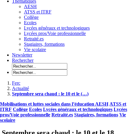
Thématiques
AESH
ATSS et ITRF
Collège
Ecoles
Lycées généraux et technologiques
Lycées pros/Voie professionnelle
Retraité.es
Stagiaires, formations
Vie scolaire
Newsletter
Rechercher
Ferc
Actualité
Septembre sera chaud : le 10 et le (…)
Mobilisations et luttes sociales dans l’éducation
AESH
ATSS et
ITRF
Collège
Ecoles
Lycées généraux et technologiques
Lycées
pros/Voie professionnelle
Retraité.es
Stagiaires, formations
Vie
scolaire
Septembre sera chaud : le 10 et le 18