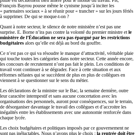
pilule est décidément bien amère pour le monde du travail. Pis,
François Bayrou pousse même le cynisme jusqu’à inciter les
« partenaires sociaux » à se réunir pour « trancher » sur les jours fériés
à supprimer. De qui se moque-t-on ?
Quant à notre secteur, le silence de notre ministère n’est pas une
surprise. E. Borne n’ira pas contre la volonté du premier ministre et
le
ministère de l’Éducation ne sera pas épargné par les restrictions
budgétaires
alors qu’elle est déjà au bord du gouffre.
Ce n’est pas ce qui va résoudre le manque d’attractivité, véritable plaie
qui touche toutes les catégories dans notre secteur. Cette année encore,
les concours de recrutement n’ont pas fait le plein. Les conditions de
travail vont continuer à se dégrader. Face à cette situation et aux
réformes néfastes qui se succèdent de plus en plus de collègues en
viennent à se questionner sur le sens du métier.
Les déclarations de la ministre sur le Bac, la semaine dernière, outre
leur caractère intempestif et sans aucune concertation avec les
organisations des personnels, auront pour conséquences, sur le terrain,
de désorganiser davantage le travail des collègues et d’accroitre les
inégalités entre les établissements avec une autonomie renforcée dans
chaque lycée.
Les choix budgétaires et politiques imposés par ce gouvernement ne
sont pas inéluctables. Nous n’avons plus le choix :
la rentrée doit être