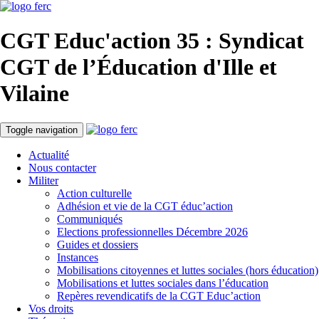
CGT Educ'action
35 : Syndicat
CGT de l’Éducation d'
Ille et
Vilaine
Toggle navigation
Actualité
Nous contacter
Militer
Action culturelle
Adhésion et vie de la CGT éduc’action
Communiqués
Elections professionnelles Décembre 2026
Guides et dossiers
Instances
Mobilisations citoyennes et luttes sociales (hors éducation)
Mobilisations et luttes sociales dans l’éducation
Repères revendicatifs de la CGT Educ’action
Vos droits