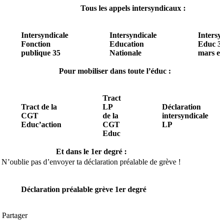
Tous les appels intersyndicaux :
Intersyndicale
Intersyndicale
Inters
Fonction
Education
Educ 3
publique 35
Nationale
mars e
Pour mobiliser dans toute l’éduc :
Tract
Tract de la
LP
Déclaration
CGT
de la
intersyndicale
Educ’action
CGT
LP
Educ
Et dans le 1er degré :
N’oublie pas d’envoyer ta déclaration préalable de grève !
Déclaration préalable grève 1er degré
Partager