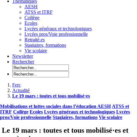
Thématiques
AESH
ATSS et ITRF
Collège
Ecoles
Lycées généraux et technologiques
Lycées pros/Voie professionnelle
Retraité.es
Stagiaires, formations
Vie scolaire
Newsletter
Rechercher
Ferc
Actualité
Le 19 mars : toutes et tous mobilisé·es
Mobilisations et luttes sociales dans l’éducation
AESH
ATSS et
ITRF
Collège
Ecoles
Lycées généraux et technologiques
Lycées
pros/Voie professionnelle
Stagiaires, formations
Vie scolaire
Le 19 mars : toutes et tous mobilisé·es et