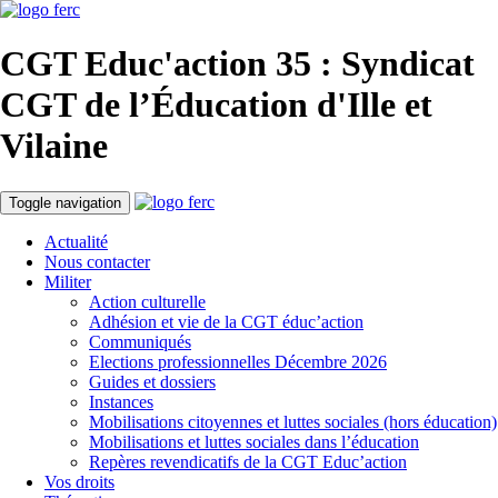
CGT Educ'action
35 : Syndicat
CGT de l’Éducation d'
Ille et
Vilaine
Toggle navigation
Actualité
Nous contacter
Militer
Action culturelle
Adhésion et vie de la CGT éduc’action
Communiqués
Elections professionnelles Décembre 2026
Guides et dossiers
Instances
Mobilisations citoyennes et luttes sociales (hors éducation)
Mobilisations et luttes sociales dans l’éducation
Repères revendicatifs de la CGT Educ’action
Vos droits