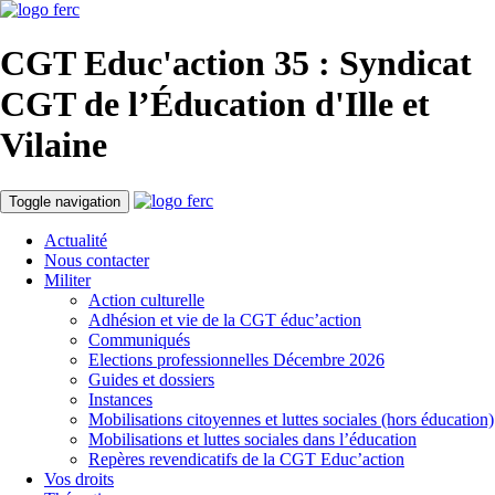
CGT Educ'action
35 : Syndicat
CGT de l’Éducation d'
Ille et
Vilaine
Toggle navigation
Actualité
Nous contacter
Militer
Action culturelle
Adhésion et vie de la CGT éduc’action
Communiqués
Elections professionnelles Décembre 2026
Guides et dossiers
Instances
Mobilisations citoyennes et luttes sociales (hors éducation)
Mobilisations et luttes sociales dans l’éducation
Repères revendicatifs de la CGT Educ’action
Vos droits