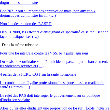
dogmatiques du ministre
Bac 2021 : oui au report des épreuves de mars, non aux choix
dogmatiques du ministre En fin (…)
Non à la destruction des RASED
Depuis 2008, les effectifs d’enseignant·es spécialisé·es se réduisent de
façon drastique. Les (…)
Dans la même rubrique
Pour une loi intégrale contre les VSS, le 4 juillet agissons !
Du sexisme « ordinaire » au féminicide en passant par le harcèlement,
les violences sexistes et (…)
4 pages de la FERC-CGT sur la santé hormonale
Le combat pour l’égalité professionnelle se joue aussi en matière de
santé ! Entrées (…)
Le rejet des PAS doit interroger le gouvernement sur sa politique
d’inclusion scolaire
Alors qu’ils·elles étudiaient une proposition de loi sur l’École inclusive