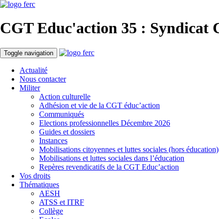
CGT Educ'action
35 : Syndicat 
Toggle navigation
Actualité
Nous contacter
Militer
Action culturelle
Adhésion et vie de la CGT éduc’action
Communiqués
Elections professionnelles Décembre 2026
Guides et dossiers
Instances
Mobilisations citoyennes et luttes sociales (hors éducation)
Mobilisations et luttes sociales dans l’éducation
Repères revendicatifs de la CGT Educ’action
Vos droits
Thématiques
AESH
ATSS et ITRF
Collège