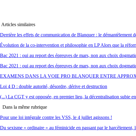
Articles similaires
Derrière les effets de communication de Blanquer : le démantèlement de
Évolution de la co-intervention et philosophie en LP Alors que la réfo
Bac 2021 : oui au report des épreuves de mars, non aux choix dogmati
Bac 2021 : oui au report des épreuves de mars, non aux choix dogmati
EXAMENS DANS LA VOIE PRO BLANQUER ENTRE APPROX
Loi 4 D : double autorité, désordre, dérive et destruction
(...) La CGT y est opposée, en premier lieu, la décentralisation subie 
Dans la même rubrique
Pour une loi intégrale contre les VSS, le 4 juillet agissons !
Du sexisme « ordinaire » au féminicide en passant par le harcèlement, l