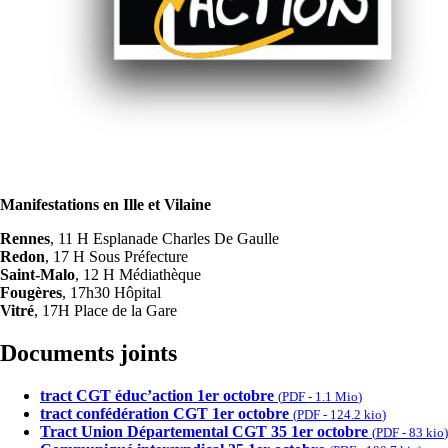
Manifestations en Ille et Vilaine
Rennes
, 11 H Esplanade Charles De Gaulle
Redon
, 17 H Sous Préfecture
Saint-Malo
, 12 H Médiathèque
Fougères
, 17h30 Hôpital
Vitré
, 17H Place de la Gare
Documents joints
tract CGT éduc’action 1er octobre
(
PDF
-
1.1 Mio
)
tract confédération CGT 1er octobre
(
PDF
-
124.2 kio
)
Tract Union Départemental CGT 35 1er octobre
(
PDF
-
83 kio
)