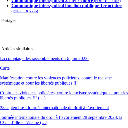
Communiqué intersyndical 35 1er octobre
(
PDF
-
190.7 kio
)
Communiqué intersyndical fonction publique 1er octobre
(
PDF
-
118.5 kio
)
Partager
Articles similaires
La comptage des rassemblements du 6 juin 2023.
Carte
Manifestation contre les violences policières, contre le racisme
systémique et pour les libertés publiques !!!
Contre les violences policières, contre le racisme systémique et pour les
libertés publiques !!! (…)
28 septembre : Journée internationale du droit à l’avortement
Journée internationale du droit à l’avortement 28 septembre 2023, la
CGT d’Ille-et-Vilaine (…)