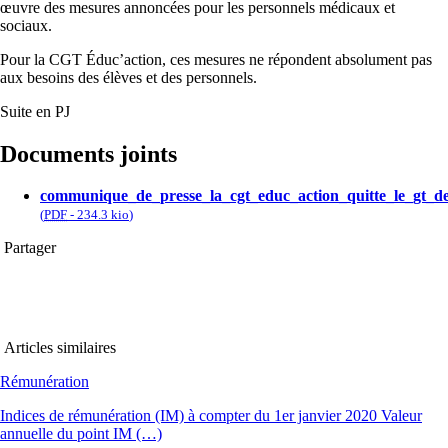
œuvre des mesures annoncées pour les personnels médicaux et
sociaux.
Pour la CGT Éduc’action, ces mesures ne répondent absolument pas
aux besoins des élèves et des personnels.
Suite en PJ
Documents joints
communique_de_presse_la_cgt_educ_action_quitte_le_gt_de
(
PDF
-
234.3 kio
)
Partager
Articles similaires
Rémunération
Indices de rémunération (IM) à compter du 1er janvier 2020 Valeur
annuelle du point IM (…)