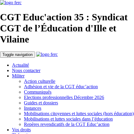
CGT Educ'action
35 : Syndicat
CGT de l’Éducation d'
Ille et
Vilaine
Toggle navigation
Actualité
Nous contacter
Militer
Action culturelle
Adhésion et vie de la CGT éduc’action
Communiqués
Elections professionnelles Décembre 2026
Guides et dossiers
Instances
Mobilisations citoyennes et luttes sociales (hors éducation)
Mobilisations et luttes sociales dans l’éducation
Repères revendicatifs de la CGT Educ’action
Vos droits