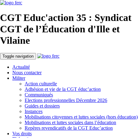
CGT Educ'action
35 : Syndicat
CGT de l’Éducation d'
Ille et
Vilaine
Toggle navigation
Actualité
Nous contacter
Militer
Action culturelle
Adhésion et vie de la CGT éduc’action
Communiqués
Elections professionnelles Décembre 2026
Guides et dossiers
Instances
Mobilisations citoyennes et luttes sociales (hors éducation)
Mobilisations et luttes sociales dans l’éducation
Repères revendicatifs de la CGT Educ’action
Vos droits