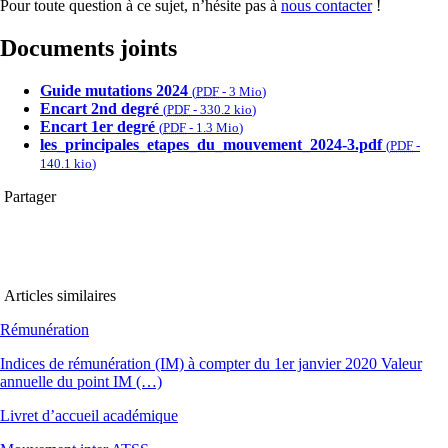
Pour toute question à ce sujet, n’hésite pas à
nous contacter
!
Documents joints
Guide mutations 2024
(
PDF
-
3 Mio
)
Encart 2nd degré
(
PDF
-
330.2 kio
)
Encart 1er degré
(
PDF
-
1.3 Mio
)
les_principales_etapes_du_mouvement_2024-3.pdf
(
PDF
-
140.1 kio
)
Partager
Articles similaires
Rémunération
Indices de rémunération (IM) à compter du 1er janvier 2020 Valeur
annuelle du point IM (…)
Livret d’accueil académique