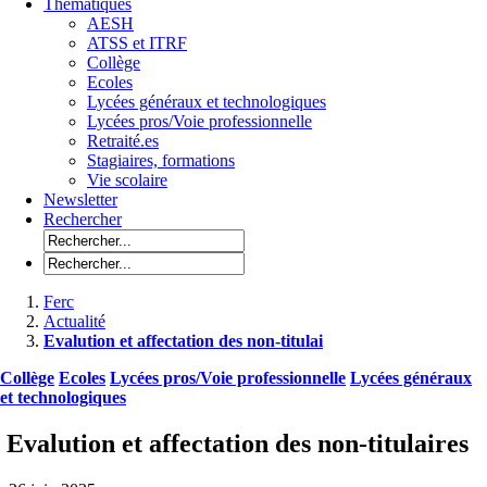
Thématiques
AESH
ATSS et ITRF
Collège
Ecoles
Lycées généraux et technologiques
Lycées pros/Voie professionnelle
Retraité.es
Stagiaires, formations
Vie scolaire
Newsletter
Rechercher
Ferc
Actualité
Evalution et affectation des non-titulai
Collège
Ecoles
Lycées pros/Voie professionnelle
Lycées généraux
et technologiques
Evalution et affectation des non-titulaires