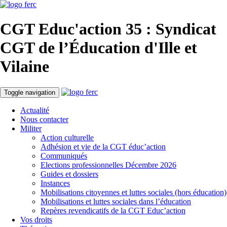
CGT Educ'action
35 : Syndicat
CGT de l’Éducation d'
Ille et
Vilaine
Toggle navigation
Actualité
Nous contacter
Militer
Action culturelle
Adhésion et vie de la CGT éduc’action
Communiqués
Elections professionnelles Décembre 2026
Guides et dossiers
Instances
Mobilisations citoyennes et luttes sociales (hors éducation)
Mobilisations et luttes sociales dans l’éducation
Repères revendicatifs de la CGT Educ’action
Vos droits