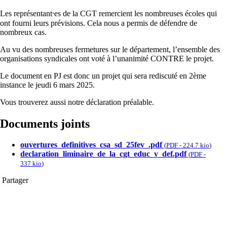
Les représentant⸱es de la CGT remercient les nombreuses écoles qui
ont fourni leurs prévisions. Cela nous a permis de défendre de
nombreux cas.
Au vu des nombreuses fermetures sur le département, l’ensemble des
organisations syndicales ont voté à l’unanimité CONTRE le projet.
Le document en PJ est donc un projet qui sera rediscuté en 2ème
instance le jeudi 6 mars 2025.
Vous trouverez aussi notre déclaration préalable.
Documents joints
ouvertures_definitives_csa_sd_25fev_.pdf
(
PDF
-
224.7 kio
)
declaration_liminaire_de_la_cgt_educ_v_def.pdf
(
PDF
-
337 kio
)
Partager