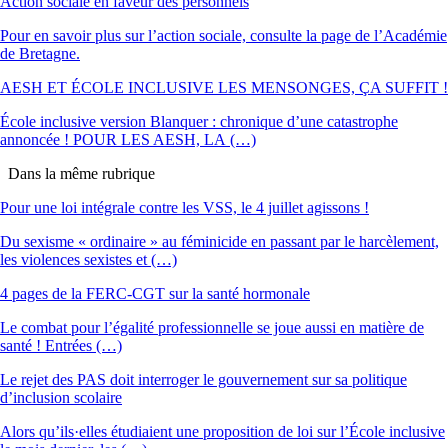
Action sociale en faveur des personnels
Pour en savoir plus sur l’action sociale, consulte la page de l’Académie
de Bretagne.
AESH ET ÉCOLE INCLUSIVE LES MENSONGES, ÇA SUFFIT !
École inclusive version Blanquer : chronique d’une catastrophe
annoncée ! POUR LES AESH, LA (…)
Dans la même rubrique
Pour une loi intégrale contre les VSS, le 4 juillet agissons !
Du sexisme « ordinaire » au féminicide en passant par le harcèlement,
les violences sexistes et (…)
4 pages de la FERC-CGT sur la santé hormonale
Le combat pour l’égalité professionnelle se joue aussi en matière de
santé ! Entrées (…)
Le rejet des PAS doit interroger le gouvernement sur sa politique
d’inclusion scolaire
Alors qu’ils·elles étudiaient une proposition de loi sur l’École inclusive