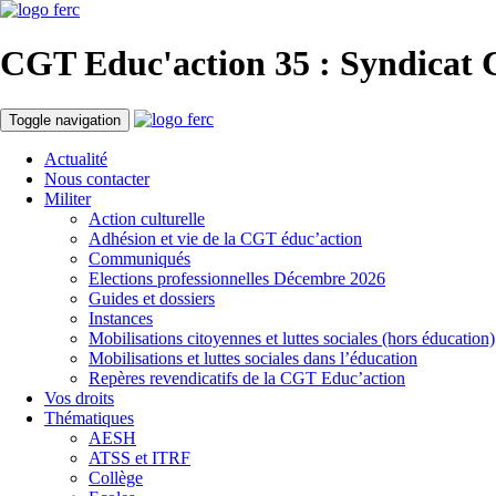
CGT Educ'action
35 : Syndicat 
Toggle navigation
Actualité
Nous contacter
Militer
Action culturelle
Adhésion et vie de la CGT éduc’action
Communiqués
Elections professionnelles Décembre 2026
Guides et dossiers
Instances
Mobilisations citoyennes et luttes sociales (hors éducation)
Mobilisations et luttes sociales dans l’éducation
Repères revendicatifs de la CGT Educ’action
Vos droits
Thématiques
AESH
ATSS et ITRF
Collège