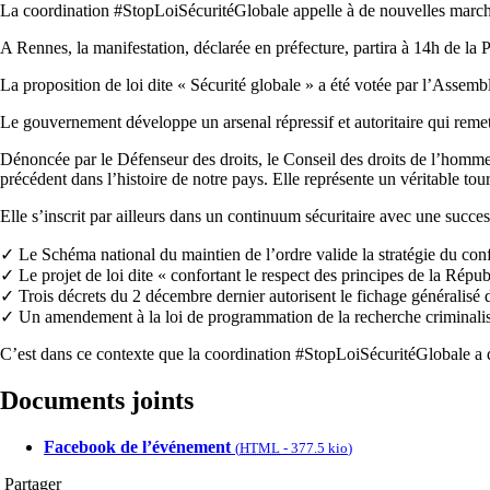
La coordination #StopLoiSécuritéGlobale appelle à de nouvelles marche
A Rennes, la manifestation, déclarée en préfecture, partira à 14h de la 
La proposition de loi dite « Sécurité globale » a été votée par l’Assem
Le gouvernement développe un arsenal répressif et autoritaire qui remet 
Dénoncée par le Défenseur des droits, le Conseil des droits de l’homme
précédent dans l’histoire de notre pays. Elle représente un véritable tourn
Elle s’inscrit par ailleurs dans un continuum sécuritaire avec une success
✓ Le Schéma national du maintien de l’ordre valide la stratégie du confli
✓ Le projet de loi dite « confortant le respect des principes de la Républ
✓ Trois décrets du 2 décembre dernier autorisent le fichage généralisé 
✓ Un amendement à la loi de programmation de la recherche criminalise 
C’est dans ce contexte que la coordination #StopLoiSécuritéGlobale a dé
Documents joints
Facebook de l’événement
(
HTML
-
377.5 kio
)
Partager