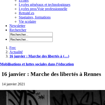
Ecoles
Lycées généraux et technologiques
Lycées pros/Voie professionnelle
Retraité.es
Stagiaires, formations
Vie scolaire
Newsletter
Rechercher
Ferc
Actualité
16 janvier : Marche des libertés à (…)
Mobilisations et luttes sociales dans l’éducation
16 janvier : Marche des libertés à Rennes
14 janvier 2021