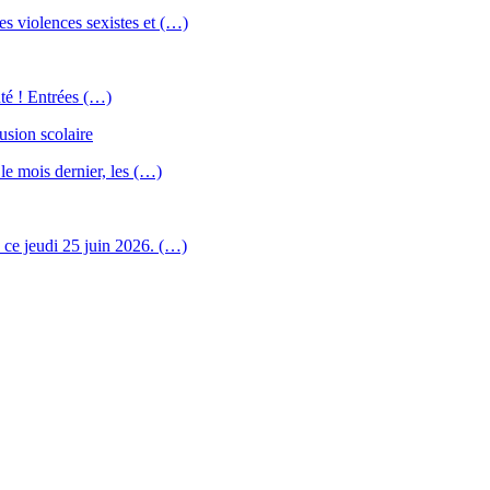
es violences sexistes et (…)
nté ! Entrées (…)
usion scolaire
 le mois dernier, les (…)
u ce jeudi 25 juin 2026. (…)