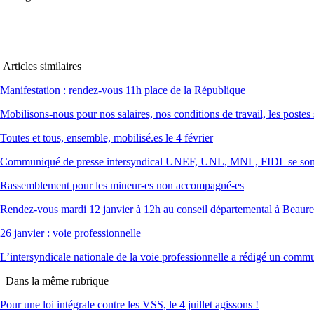
Articles similaires
Manifestation : rendez-vous 11h place de la République
Mobilisons-nous pour nos salaires, nos conditions de travail, les postes 
Toutes et tous, ensemble, mobilisé.es le 4 février
Communiqué de presse intersyndical UNEF, UNL, MNL, FIDL se sont 
Rassemblement pour les mineur-es non accompagné-es
Rendez-vous mardi 12 janvier à 12h au conseil départemental à Beaure
26 janvier : voie professionnelle
L’intersyndicale nationale de la voie professionnelle a rédigé un comm
Dans la même rubrique
Pour une loi intégrale contre les VSS, le 4 juillet agissons !