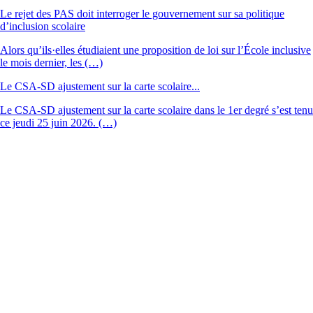
Le rejet des PAS doit interroger le gouvernement sur sa politique
d’inclusion scolaire
Alors qu’ils·elles étudiaient une proposition de loi sur l’École inclusive
le mois dernier, les (…)
Le CSA-SD ajustement sur la carte scolaire...
Le CSA-SD ajustement sur la carte scolaire dans le 1er degré s’est tenu
ce jeudi 25 juin 2026. (…)