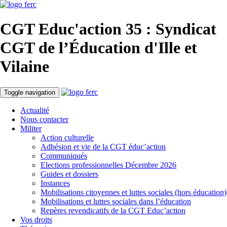
CGT Educ'action
35 : Syndicat
CGT de l’Éducation d'
Ille et
Vilaine
Toggle navigation
Actualité
Nous contacter
Militer
Action culturelle
Adhésion et vie de la CGT éduc’action
Communiqués
Elections professionnelles Décembre 2026
Guides et dossiers
Instances
Mobilisations citoyennes et luttes sociales (hors éducation)
Mobilisations et luttes sociales dans l’éducation
Repères revendicatifs de la CGT Educ’action
Vos droits