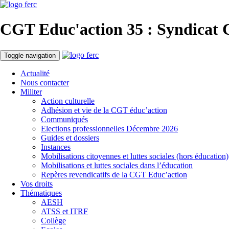
CGT Educ'action
35 : Syndicat 
Toggle navigation
Actualité
Nous contacter
Militer
Action culturelle
Adhésion et vie de la CGT éduc’action
Communiqués
Elections professionnelles Décembre 2026
Guides et dossiers
Instances
Mobilisations citoyennes et luttes sociales (hors éducation)
Mobilisations et luttes sociales dans l’éducation
Repères revendicatifs de la CGT Educ’action
Vos droits
Thématiques
AESH
ATSS et ITRF
Collège