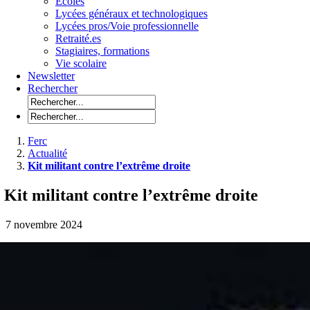
Ecoles
Lycées généraux et technologiques
Lycées pros/Voie professionnelle
Retraité.es
Stagiaires, formations
Vie scolaire
Newsletter
Rechercher
Ferc
Actualité
Kit militant contre l’extrême droite
Kit militant contre l’extrême droite
7 novembre 2024