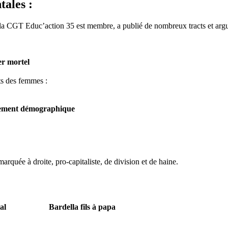
tales :
nt la CGT Educ’action 35 est membre, a publié de nombreux tracts et arg
r mortel
ts des femmes :
mement démographique
quée à droite, pro-capitaliste, de division et de haine.
al
Bardella fils à papa