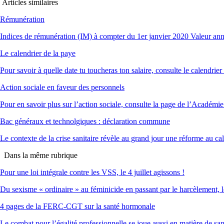
Articles similaires
Rémunération
Indices de rémunération (IM) à compter du 1er janvier 2020 Valeur an
Le calendrier de la paye
Pour savoir à quelle date tu toucheras ton salaire, consulte le calendrier
Action sociale en faveur des personnels
Pour en savoir plus sur l’action sociale, consulte la page de l’Académi
Bac généraux et technolgiques : déclaration commune
Le contexte de la crise sanitaire révèle au grand jour une réforme au ca
Dans la même rubrique
Pour une loi intégrale contre les VSS, le 4 juillet agissons !
Du sexisme « ordinaire » au féminicide en passant par le harcèlement, l
4 pages de la FERC-CGT sur la santé hormonale
Le combat pour l’égalité professionnelle se joue aussi en matière de sa