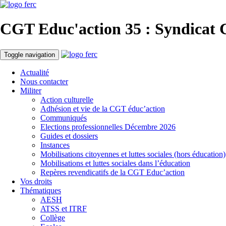
CGT Educ'action
35 : Syndicat 
Toggle navigation
Actualité
Nous contacter
Militer
Action culturelle
Adhésion et vie de la CGT éduc’action
Communiqués
Elections professionnelles Décembre 2026
Guides et dossiers
Instances
Mobilisations citoyennes et luttes sociales (hors éducation)
Mobilisations et luttes sociales dans l’éducation
Repères revendicatifs de la CGT Educ’action
Vos droits
Thématiques
AESH
ATSS et ITRF
Collège