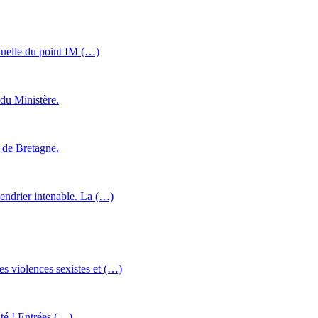
nuelle du point IM (…)
 du Ministère.
e de Bretagne.
lendrier intenable. La (…)
es violences sexistes et (…)
nté ! Entrées (…)