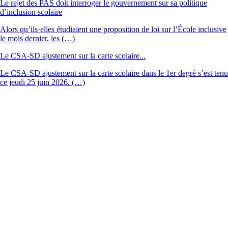
Le rejet des PAS doit interroger le gouvernement sur sa politique
d’inclusion scolaire
Alors qu’ils·elles étudiaient une proposition de loi sur l’École inclusive
le mois dernier, les (…)
Le CSA-SD ajustement sur la carte scolaire...
Le CSA-SD ajustement sur la carte scolaire dans le 1er degré s’est tenu
ce jeudi 25 juin 2026. (…)